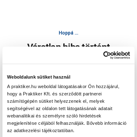
Hoppá ...
Váratlan hiba történt
Dolgozunk a hiba javításán. Egy kis türelmet kérünk.
Weboldalunk sütiket használ
A praktiker.hu weboldal látogatásakor Ön hozzájárul,
Oldal újratöltése
hogy a Praktiker Kft. és szerződött partnerei
számítógépén sütiket helyezzenek el, melyek
segítségével az oldalon tett látogatásának adatait
webanalitikai és személyre szóló hirdetések
megjelenítése céljából felhasználják. Bővebb információ
az adatkezelési tájékoztatóban.