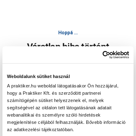
Hoppá ...
Váratlan hiba történt
Dolgozunk a hiba javításán. Egy kis türelmet kérünk.
Weboldalunk sütiket használ
A praktiker.hu weboldal látogatásakor Ön hozzájárul,
Oldal újratöltése
hogy a Praktiker Kft. és szerződött partnerei
számítógépén sütiket helyezzenek el, melyek
segítségével az oldalon tett látogatásának adatait
webanalitikai és személyre szóló hirdetések
megjelenítése céljából felhasználják. Bővebb információ
az adatkezelési tájékoztatóban.