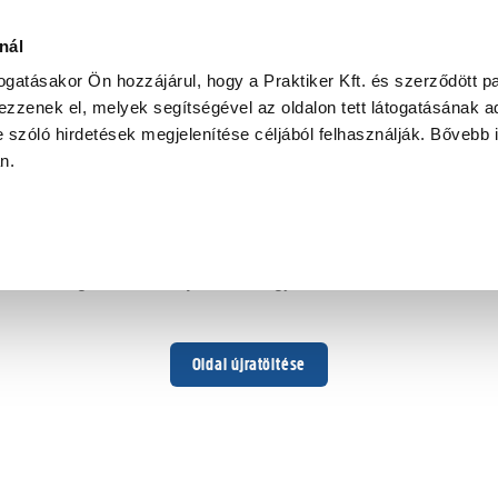
nál
togatásakor Ön hozzájárul, hogy a Praktiker Kft. és szerződött pa
zzenek el, melyek segítségével az oldalon tett látogatásának ad
 szóló hirdetések megjelenítése céljából felhasználják. Bővebb 
Hoppá ...
an.
Váratlan hiba történt
Dolgozunk a hiba javításán. Egy kis türelmet kérünk.
Oldal újratöltése