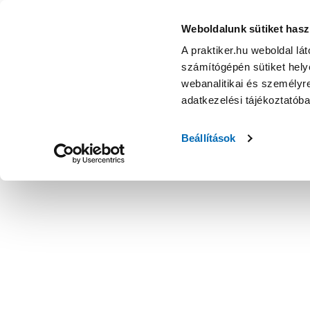
Weboldalunk sütiket hasz
A praktiker.hu weboldal lá
számítógépén sütiket helye
webanalitikai és személyre
adatkezelési tájékoztatób
Beállítások