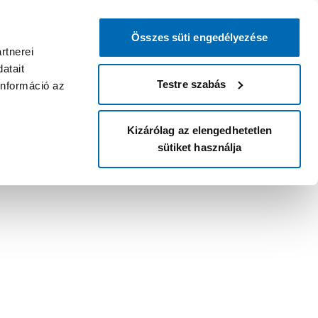
Összes süti engedélyezése
rtnerei
atait
Testre szabás
információ az
Kizárólag az elengedhetetlen
sütiket használja