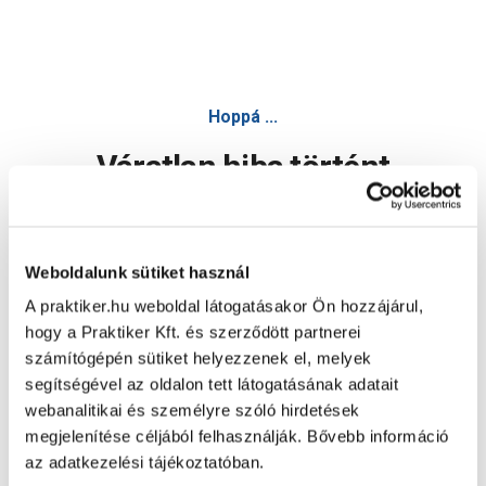
Hoppá ...
Váratlan hiba történt
Dolgozunk a hiba javításán. Egy kis türelmet kérünk.
Weboldalunk sütiket használ
A praktiker.hu weboldal látogatásakor Ön hozzájárul,
Oldal újratöltése
hogy a Praktiker Kft. és szerződött partnerei
számítógépén sütiket helyezzenek el, melyek
segítségével az oldalon tett látogatásának adatait
webanalitikai és személyre szóló hirdetések
megjelenítése céljából felhasználják. Bővebb információ
az adatkezelési tájékoztatóban.