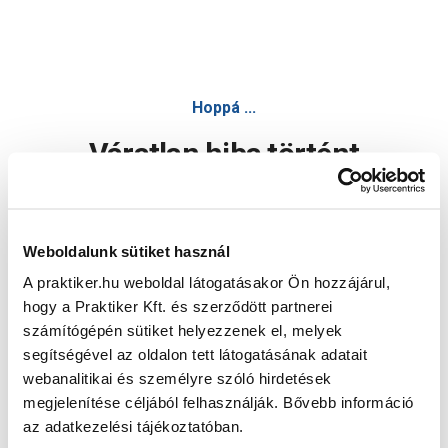
Hoppá ...
Váratlan hiba történt
Dolgozunk a hiba javításán. Egy kis türelmet kérünk.
Weboldalunk sütiket használ
A praktiker.hu weboldal látogatásakor Ön hozzájárul,
Oldal újratöltése
hogy a Praktiker Kft. és szerződött partnerei
számítógépén sütiket helyezzenek el, melyek
segítségével az oldalon tett látogatásának adatait
webanalitikai és személyre szóló hirdetések
megjelenítése céljából felhasználják. Bővebb információ
az adatkezelési tájékoztatóban.