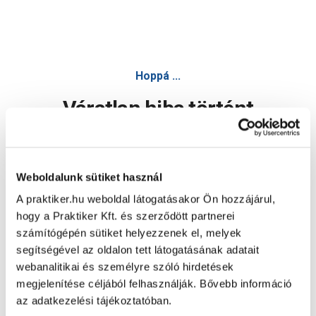
Hoppá ...
Váratlan hiba történt
Dolgozunk a hiba javításán. Egy kis türelmet kérünk.
Weboldalunk sütiket használ
A praktiker.hu weboldal látogatásakor Ön hozzájárul,
Oldal újratöltése
hogy a Praktiker Kft. és szerződött partnerei
számítógépén sütiket helyezzenek el, melyek
segítségével az oldalon tett látogatásának adatait
webanalitikai és személyre szóló hirdetések
megjelenítése céljából felhasználják. Bővebb információ
az adatkezelési tájékoztatóban.