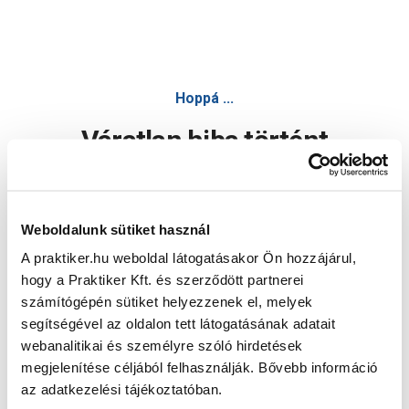
Hoppá ...
Váratlan hiba történt
Dolgozunk a hiba javításán. Egy kis türelmet kérünk.
Weboldalunk sütiket használ
A praktiker.hu weboldal látogatásakor Ön hozzájárul,
Oldal újratöltése
hogy a Praktiker Kft. és szerződött partnerei
számítógépén sütiket helyezzenek el, melyek
segítségével az oldalon tett látogatásának adatait
webanalitikai és személyre szóló hirdetések
megjelenítése céljából felhasználják. Bővebb információ
az adatkezelési tájékoztatóban.