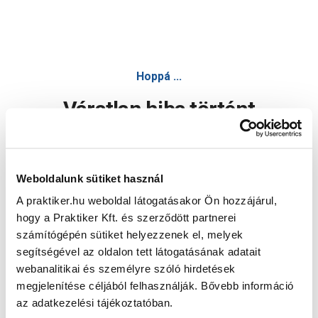
Hoppá ...
Váratlan hiba történt
Dolgozunk a hiba javításán. Egy kis türelmet kérünk.
Weboldalunk sütiket használ
A praktiker.hu weboldal látogatásakor Ön hozzájárul,
Oldal újratöltése
hogy a Praktiker Kft. és szerződött partnerei
számítógépén sütiket helyezzenek el, melyek
segítségével az oldalon tett látogatásának adatait
webanalitikai és személyre szóló hirdetések
megjelenítése céljából felhasználják. Bővebb információ
az adatkezelési tájékoztatóban.