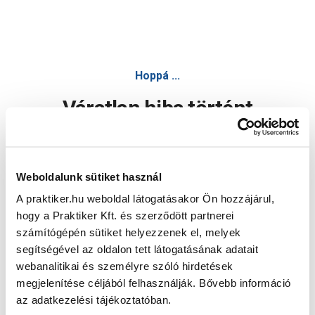
Hoppá ...
Váratlan hiba történt
Dolgozunk a hiba javításán. Egy kis türelmet kérünk.
Weboldalunk sütiket használ
A praktiker.hu weboldal látogatásakor Ön hozzájárul,
Oldal újratöltése
hogy a Praktiker Kft. és szerződött partnerei
számítógépén sütiket helyezzenek el, melyek
segítségével az oldalon tett látogatásának adatait
webanalitikai és személyre szóló hirdetések
megjelenítése céljából felhasználják. Bővebb információ
az adatkezelési tájékoztatóban.