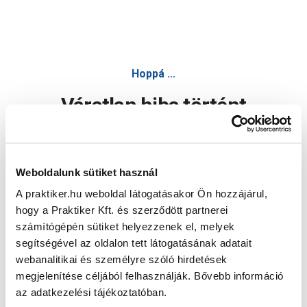
Hoppá ...
Váratlan hiba történt
Dolgozunk a hiba javításán. Egy kis türelmet kérünk.
Weboldalunk sütiket használ
A praktiker.hu weboldal látogatásakor Ön hozzájárul,
Oldal újratöltése
hogy a Praktiker Kft. és szerződött partnerei
számítógépén sütiket helyezzenek el, melyek
segítségével az oldalon tett látogatásának adatait
webanalitikai és személyre szóló hirdetések
megjelenítése céljából felhasználják. Bővebb információ
az adatkezelési tájékoztatóban.