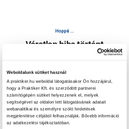
Hoppá ...
Váratlan hiba történt
Dolgozunk a hiba javításán. Egy kis türelmet kérünk.
Weboldalunk sütiket használ
A praktiker.hu weboldal látogatásakor Ön hozzájárul,
Oldal újratöltése
hogy a Praktiker Kft. és szerződött partnerei
számítógépén sütiket helyezzenek el, melyek
segítségével az oldalon tett látogatásának adatait
webanalitikai és személyre szóló hirdetések
megjelenítése céljából felhasználják. Bővebb információ
az adatkezelési tájékoztatóban.