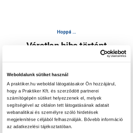
Hoppá ...
Váratlan hiba történt
Dolgozunk a hiba javításán. Egy kis türelmet kérünk.
Weboldalunk sütiket használ
A praktiker.hu weboldal látogatásakor Ön hozzájárul,
Oldal újratöltése
hogy a Praktiker Kft. és szerződött partnerei
számítógépén sütiket helyezzenek el, melyek
segítségével az oldalon tett látogatásának adatait
webanalitikai és személyre szóló hirdetések
megjelenítése céljából felhasználják. Bővebb információ
az adatkezelési tájékoztatóban.