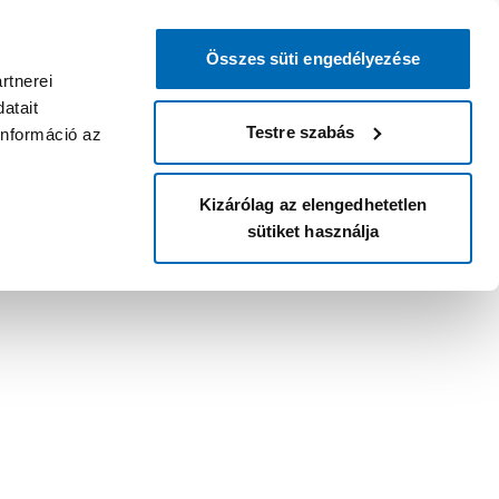
Összes süti engedélyezése
rtnerei
atait
Testre szabás
információ az
Kizárólag az elengedhetetlen
sütiket használja