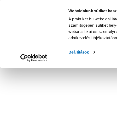
Weboldalunk sütiket hasz
A praktiker.hu weboldal lá
számítógépén sütiket helye
webanalitikai és személyre
adatkezelési tájékoztatób
Beállítások