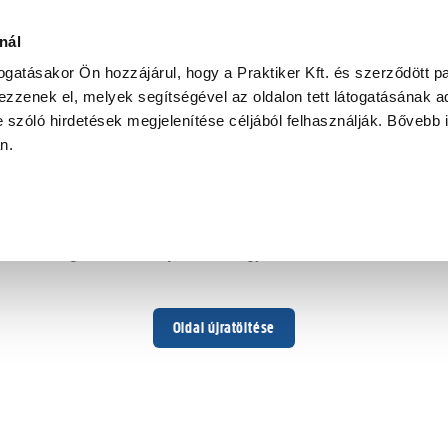
nál
togatásakor Ön hozzájárul, hogy a Praktiker Kft. és szerződött pa
zzenek el, melyek segítségével az oldalon tett látogatásának ad
 szóló hirdetések megjelenítése céljából felhasználják. Bővebb 
Hoppá ...
an.
Váratlan hiba történt
Dolgozunk a hiba javításán. Egy kis türelmet kérünk.
Oldal újratöltése