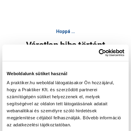
Hoppá ...
Váratlan hiba történt
Dolgozunk a hiba javításán. Egy kis türelmet kérünk.
Weboldalunk sütiket használ
A praktiker.hu weboldal látogatásakor Ön hozzájárul,
Oldal újratöltése
hogy a Praktiker Kft. és szerződött partnerei
számítógépén sütiket helyezzenek el, melyek
segítségével az oldalon tett látogatásának adatait
webanalitikai és személyre szóló hirdetések
megjelenítése céljából felhasználják. Bővebb információ
az adatkezelési tájékoztatóban.