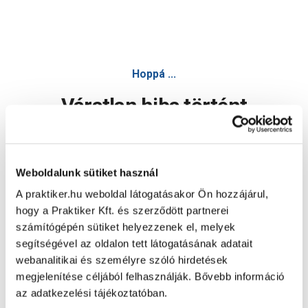
Hoppá ...
Váratlan hiba történt
Dolgozunk a hiba javításán. Egy kis türelmet kérünk.
Weboldalunk sütiket használ
A praktiker.hu weboldal látogatásakor Ön hozzájárul,
Oldal újratöltése
hogy a Praktiker Kft. és szerződött partnerei
számítógépén sütiket helyezzenek el, melyek
segítségével az oldalon tett látogatásának adatait
webanalitikai és személyre szóló hirdetések
megjelenítése céljából felhasználják. Bővebb információ
az adatkezelési tájékoztatóban.