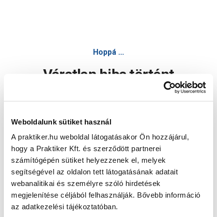
Hoppá ...
Váratlan hiba történt
Dolgozunk a hiba javításán. Egy kis türelmet kérünk.
Weboldalunk sütiket használ
A praktiker.hu weboldal látogatásakor Ön hozzájárul,
Oldal újratöltése
hogy a Praktiker Kft. és szerződött partnerei
számítógépén sütiket helyezzenek el, melyek
segítségével az oldalon tett látogatásának adatait
webanalitikai és személyre szóló hirdetések
megjelenítése céljából felhasználják. Bővebb információ
az adatkezelési tájékoztatóban.