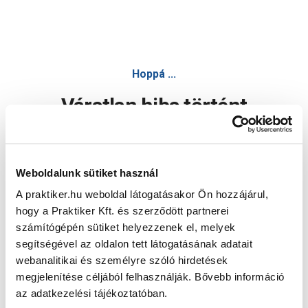
Hoppá ...
Váratlan hiba történt
Dolgozunk a hiba javításán. Egy kis türelmet kérünk.
Weboldalunk sütiket használ
A praktiker.hu weboldal látogatásakor Ön hozzájárul,
Oldal újratöltése
hogy a Praktiker Kft. és szerződött partnerei
számítógépén sütiket helyezzenek el, melyek
segítségével az oldalon tett látogatásának adatait
webanalitikai és személyre szóló hirdetések
megjelenítése céljából felhasználják. Bővebb információ
az adatkezelési tájékoztatóban.