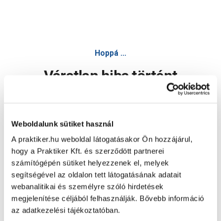
Hoppá ...
Váratlan hiba történt
Dolgozunk a hiba javításán. Egy kis türelmet kérünk.
Weboldalunk sütiket használ
A praktiker.hu weboldal látogatásakor Ön hozzájárul,
Oldal újratöltése
hogy a Praktiker Kft. és szerződött partnerei
számítógépén sütiket helyezzenek el, melyek
segítségével az oldalon tett látogatásának adatait
webanalitikai és személyre szóló hirdetések
megjelenítése céljából felhasználják. Bővebb információ
az adatkezelési tájékoztatóban.