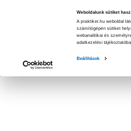
Weboldalunk sütiket hasz
A praktiker.hu weboldal lá
számítógépén sütiket helye
webanalitikai és személyre
adatkezelési tájékoztatób
Beállítások