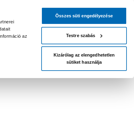
Összes süti engedélyezése
rtnerei
atait
Testre szabás
információ az
Kizárólag az elengedhetetlen
sütiket használja