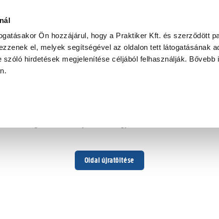
nál
togatásakor Ön hozzájárul, hogy a Praktiker Kft. és szerződött pa
zzenek el, melyek segítségével az oldalon tett látogatásának ad
 szóló hirdetések megjelenítése céljából felhasználják. Bővebb 
Hoppá ...
an.
Váratlan hiba történt
Dolgozunk a hiba javításán. Egy kis türelmet kérünk.
Oldal újratöltése