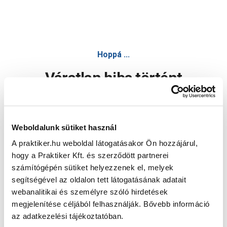
Hoppá ...
Váratlan hiba történt
Dolgozunk a hiba javításán. Egy kis türelmet kérünk.
Weboldalunk sütiket használ
A praktiker.hu weboldal látogatásakor Ön hozzájárul,
Oldal újratöltése
hogy a Praktiker Kft. és szerződött partnerei
számítógépén sütiket helyezzenek el, melyek
segítségével az oldalon tett látogatásának adatait
webanalitikai és személyre szóló hirdetések
megjelenítése céljából felhasználják. Bővebb információ
az adatkezelési tájékoztatóban.