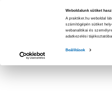
Weboldalunk sütiket hasz
A praktiker.hu weboldal lá
számítógépén sütiket helye
webanalitikai és személyre
adatkezelési tájékoztatób
Beállítások