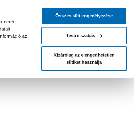
Összes süti engedélyezése
rtnerei
atait
Testre szabás
információ az
Kizárólag az elengedhetetlen
sütiket használja