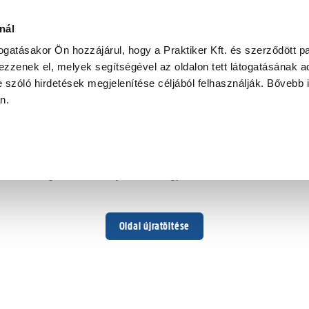
nál
togatásakor Ön hozzájárul, hogy a Praktiker Kft. és szerződött pa
zzenek el, melyek segítségével az oldalon tett látogatásának ad
 szóló hirdetések megjelenítése céljából felhasználják. Bővebb 
Hoppá ...
an.
Váratlan hiba történt
Dolgozunk a hiba javításán. Egy kis türelmet kérünk.
Oldal újratöltése