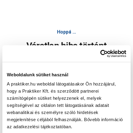
Hoppá ...
Váratlan hiba történt
Dolgozunk a hiba javításán. Egy kis türelmet kérünk.
Weboldalunk sütiket használ
A praktiker.hu weboldal látogatásakor Ön hozzájárul,
Oldal újratöltése
hogy a Praktiker Kft. és szerződött partnerei
számítógépén sütiket helyezzenek el, melyek
segítségével az oldalon tett látogatásának adatait
webanalitikai és személyre szóló hirdetések
megjelenítése céljából felhasználják. Bővebb információ
az adatkezelési tájékoztatóban.