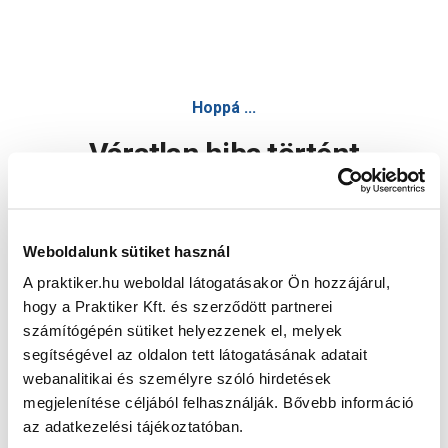
Hoppá ...
Váratlan hiba történt
Dolgozunk a hiba javításán. Egy kis türelmet kérünk.
Weboldalunk sütiket használ
A praktiker.hu weboldal látogatásakor Ön hozzájárul,
Oldal újratöltése
hogy a Praktiker Kft. és szerződött partnerei
számítógépén sütiket helyezzenek el, melyek
segítségével az oldalon tett látogatásának adatait
webanalitikai és személyre szóló hirdetések
megjelenítése céljából felhasználják. Bővebb információ
az adatkezelési tájékoztatóban.