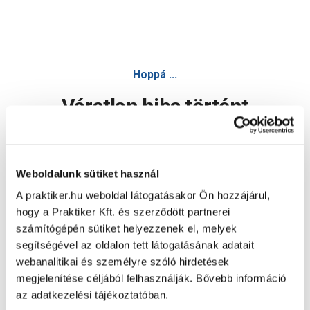
Hoppá ...
Váratlan hiba történt
Dolgozunk a hiba javításán. Egy kis türelmet kérünk.
Weboldalunk sütiket használ
A praktiker.hu weboldal látogatásakor Ön hozzájárul,
Oldal újratöltése
hogy a Praktiker Kft. és szerződött partnerei
számítógépén sütiket helyezzenek el, melyek
segítségével az oldalon tett látogatásának adatait
webanalitikai és személyre szóló hirdetések
megjelenítése céljából felhasználják. Bővebb információ
az adatkezelési tájékoztatóban.