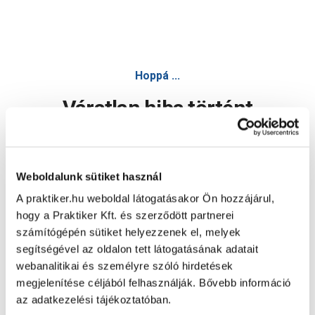
Hoppá ...
Váratlan hiba történt
Dolgozunk a hiba javításán. Egy kis türelmet kérünk.
Weboldalunk sütiket használ
A praktiker.hu weboldal látogatásakor Ön hozzájárul,
Oldal újratöltése
hogy a Praktiker Kft. és szerződött partnerei
számítógépén sütiket helyezzenek el, melyek
segítségével az oldalon tett látogatásának adatait
webanalitikai és személyre szóló hirdetések
megjelenítése céljából felhasználják. Bővebb információ
az adatkezelési tájékoztatóban.