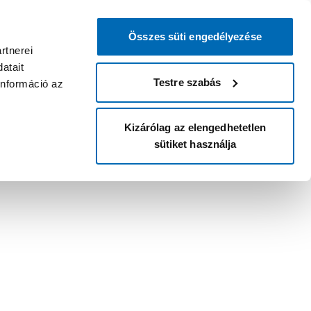
Összes süti engedélyezése
rtnerei
atait
Testre szabás
információ az
Kizárólag az elengedhetetlen
sütiket használja