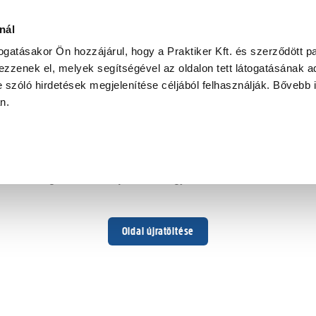
nál
togatásakor Ön hozzájárul, hogy a Praktiker Kft. és szerződött pa
zzenek el, melyek segítségével az oldalon tett látogatásának ad
 szóló hirdetések megjelenítése céljából felhasználják. Bővebb 
Hoppá ...
an.
Váratlan hiba történt
Dolgozunk a hiba javításán. Egy kis türelmet kérünk.
Oldal újratöltése