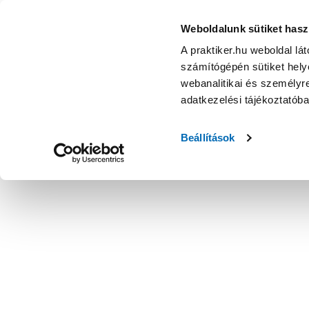
Weboldalunk sütiket hasz
A praktiker.hu weboldal lá
számítógépén sütiket helye
webanalitikai és személyre
adatkezelési tájékoztatób
Beállítások