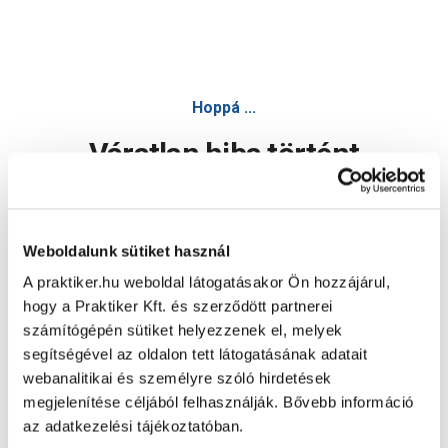
Hoppá ...
Váratlan hiba történt
Dolgozunk a hiba javításán. Egy kis türelmet kérünk.
Weboldalunk sütiket használ
A praktiker.hu weboldal látogatásakor Ön hozzájárul,
Oldal újratöltése
hogy a Praktiker Kft. és szerződött partnerei
számítógépén sütiket helyezzenek el, melyek
segítségével az oldalon tett látogatásának adatait
webanalitikai és személyre szóló hirdetések
megjelenítése céljából felhasználják. Bővebb információ
az adatkezelési tájékoztatóban.