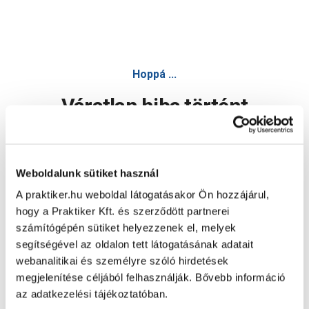
Hoppá ...
Váratlan hiba történt
Dolgozunk a hiba javításán. Egy kis türelmet kérünk.
Weboldalunk sütiket használ
A praktiker.hu weboldal látogatásakor Ön hozzájárul,
Oldal újratöltése
hogy a Praktiker Kft. és szerződött partnerei
számítógépén sütiket helyezzenek el, melyek
segítségével az oldalon tett látogatásának adatait
webanalitikai és személyre szóló hirdetések
megjelenítése céljából felhasználják. Bővebb információ
az adatkezelési tájékoztatóban.