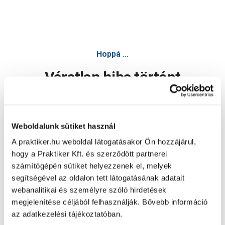
Hoppá ...
Váratlan hiba történt
Dolgozunk a hiba javításán. Egy kis türelmet kérünk.
Weboldalunk sütiket használ
A praktiker.hu weboldal látogatásakor Ön hozzájárul,
Oldal újratöltése
hogy a Praktiker Kft. és szerződött partnerei
számítógépén sütiket helyezzenek el, melyek
segítségével az oldalon tett látogatásának adatait
webanalitikai és személyre szóló hirdetések
megjelenítése céljából felhasználják. Bővebb információ
az adatkezelési tájékoztatóban.