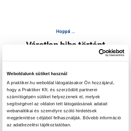
Hoppá ...
Váratlan hiba történt
Dolgozunk a hiba javításán. Egy kis türelmet kérünk.
Weboldalunk sütiket használ
A praktiker.hu weboldal látogatásakor Ön hozzájárul,
Oldal újratöltése
hogy a Praktiker Kft. és szerződött partnerei
számítógépén sütiket helyezzenek el, melyek
segítségével az oldalon tett látogatásának adatait
webanalitikai és személyre szóló hirdetések
megjelenítése céljából felhasználják. Bővebb információ
az adatkezelési tájékoztatóban.