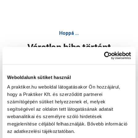
Hoppá ...
Váratlan hiba történt
Dolgozunk a hiba javításán. Egy kis türelmet kérünk.
Weboldalunk sütiket használ
A praktiker.hu weboldal látogatásakor Ön hozzájárul,
Oldal újratöltése
hogy a Praktiker Kft. és szerződött partnerei
számítógépén sütiket helyezzenek el, melyek
segítségével az oldalon tett látogatásának adatait
webanalitikai és személyre szóló hirdetések
megjelenítése céljából felhasználják. Bővebb információ
az adatkezelési tájékoztatóban.