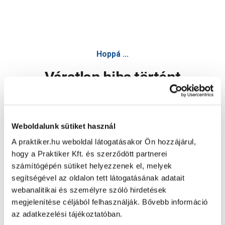
Hoppá ...
Váratlan hiba történt
Dolgozunk a hiba javításán. Egy kis türelmet kérünk.
Weboldalunk sütiket használ
A praktiker.hu weboldal látogatásakor Ön hozzájárul,
Oldal újratöltése
hogy a Praktiker Kft. és szerződött partnerei
számítógépén sütiket helyezzenek el, melyek
segítségével az oldalon tett látogatásának adatait
webanalitikai és személyre szóló hirdetések
megjelenítése céljából felhasználják. Bővebb információ
az adatkezelési tájékoztatóban.