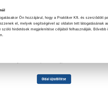
nál
togatásakor Ön hozzájárul, hogy a Praktiker Kft. és szerződött pa
zzenek el, melyek segítségével az oldalon tett látogatásának ad
 szóló hirdetések megjelenítése céljából felhasználják. Bővebb 
Hoppá ...
an.
Váratlan hiba történt
Dolgozunk a hiba javításán. Egy kis türelmet kérünk.
Oldal újratöltése