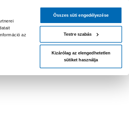
Összes süti engedélyezése
rtnerei
atait
Testre szabás
információ az
Kizárólag az elengedhetetlen
sütiket használja