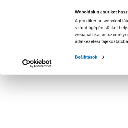
Weboldalunk sütiket hasz
A praktiker.hu weboldal lá
számítógépén sütiket helye
webanalitikai és személyre
adatkezelési tájékoztatób
Beállítások