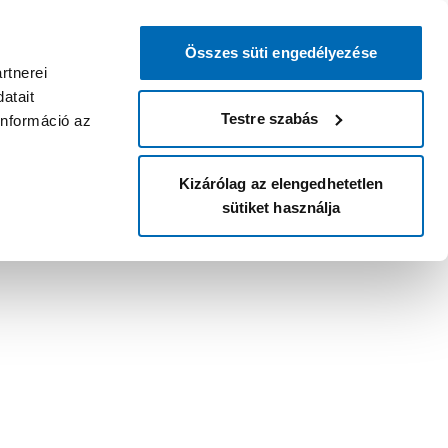
Összes süti engedélyezése
rtnerei
atait
Testre szabás
információ az
Kizárólag az elengedhetetlen
sütiket használja