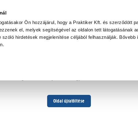
nál
togatásakor Ön hozzájárul, hogy a Praktiker Kft. és szerződött pa
zzenek el, melyek segítségével az oldalon tett látogatásának ad
 szóló hirdetések megjelenítése céljából felhasználják. Bővebb 
Hoppá ...
an.
Váratlan hiba történt
Dolgozunk a hiba javításán. Egy kis türelmet kérünk.
Oldal újratöltése