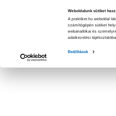
Weboldalunk sütiket hasz
A praktiker.hu weboldal lá
számítógépén sütiket helye
webanalitikai és személyre
adatkezelési tájékoztatób
Beállítások