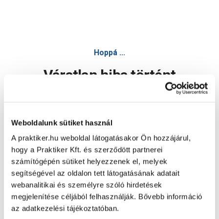
Hoppá ...
Váratlan hiba történt
Dolgozunk a hiba javításán. Egy kis türelmet kérünk.
Weboldalunk sütiket használ
A praktiker.hu weboldal látogatásakor Ön hozzájárul,
Oldal újratöltése
hogy a Praktiker Kft. és szerződött partnerei
számítógépén sütiket helyezzenek el, melyek
segítségével az oldalon tett látogatásának adatait
webanalitikai és személyre szóló hirdetések
megjelenítése céljából felhasználják. Bővebb információ
az adatkezelési tájékoztatóban.