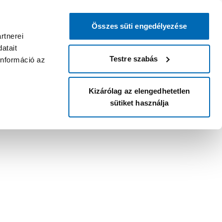
Összes süti engedélyezése
rtnerei
atait
Testre szabás
információ az
Kizárólag az elengedhetetlen
sütiket használja