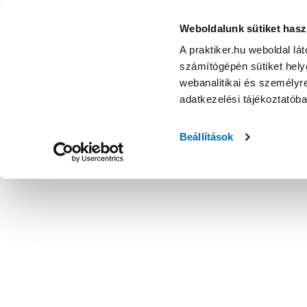
Weboldalunk sütiket hasz
A praktiker.hu weboldal lá
számítógépén sütiket helye
webanalitikai és személyre
adatkezelési tájékoztatób
Beállítások