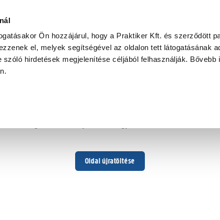
nál
togatásakor Ön hozzájárul, hogy a Praktiker Kft. és szerződött pa
zzenek el, melyek segítségével az oldalon tett látogatásának ad
 szóló hirdetések megjelenítése céljából felhasználják. Bővebb 
Hoppá ...
an.
Váratlan hiba történt
Dolgozunk a hiba javításán. Egy kis türelmet kérünk.
Oldal újratöltése