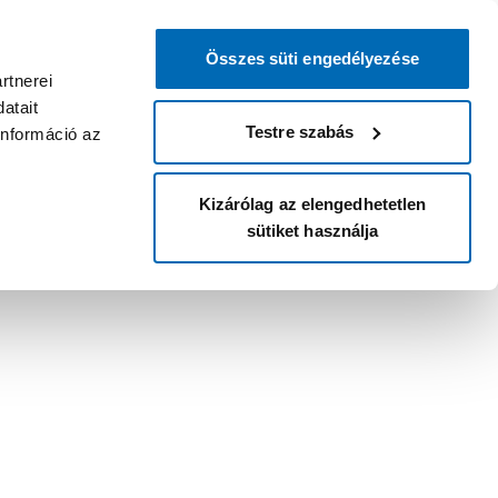
Összes süti engedélyezése
rtnerei
atait
Testre szabás
információ az
Kizárólag az elengedhetetlen
sütiket használja