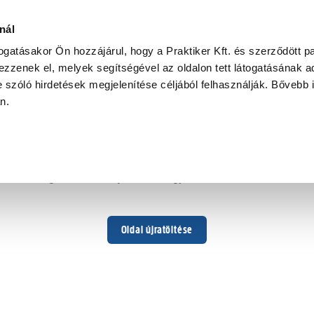
nál
togatásakor Ön hozzájárul, hogy a Praktiker Kft. és szerződött pa
zzenek el, melyek segítségével az oldalon tett látogatásának ad
 szóló hirdetések megjelenítése céljából felhasználják. Bővebb 
Hoppá ...
an.
Váratlan hiba történt
Dolgozunk a hiba javításán. Egy kis türelmet kérünk.
Oldal újratöltése