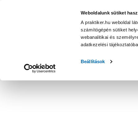
Weboldalunk sütiket hasz
A praktiker.hu weboldal lá
számítógépén sütiket helye
webanalitikai és személyre
adatkezelési tájékoztatób
Beállítások