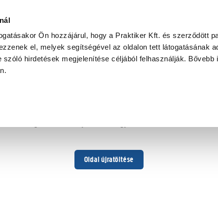
nál
togatásakor Ön hozzájárul, hogy a Praktiker Kft. és szerződött pa
zzenek el, melyek segítségével az oldalon tett látogatásának ad
 szóló hirdetések megjelenítése céljából felhasználják. Bővebb 
Hoppá ...
an.
Váratlan hiba történt
Dolgozunk a hiba javításán. Egy kis türelmet kérünk.
Oldal újratöltése