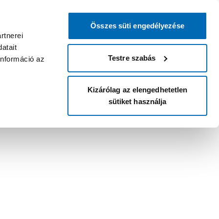
Összes süti engedélyezése
rtnerei
atait
Testre szabás
információ az
Kizárólag az elengedhetetlen
sütiket használja