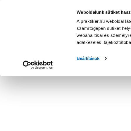
Weboldalunk sütiket hasz
A praktiker.hu weboldal lá
számítógépén sütiket helye
webanalitikai és személyre
adatkezelési tájékoztatób
Beállítások