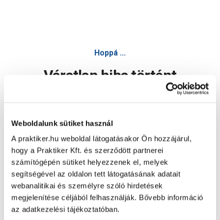
Hoppá ...
Váratlan hiba történt
Dolgozunk a hiba javításán. Egy kis türelmet kérünk.
Weboldalunk sütiket használ
A praktiker.hu weboldal látogatásakor Ön hozzájárul,
Oldal újratöltése
hogy a Praktiker Kft. és szerződött partnerei
számítógépén sütiket helyezzenek el, melyek
segítségével az oldalon tett látogatásának adatait
webanalitikai és személyre szóló hirdetések
megjelenítése céljából felhasználják. Bővebb információ
az adatkezelési tájékoztatóban.