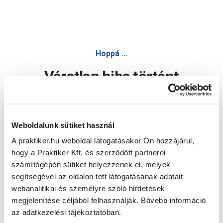
Hoppá ...
Váratlan hiba történt
Dolgozunk a hiba javításán. Egy kis türelmet kérünk.
Weboldalunk sütiket használ
A praktiker.hu weboldal látogatásakor Ön hozzájárul,
Oldal újratöltése
hogy a Praktiker Kft. és szerződött partnerei
számítógépén sütiket helyezzenek el, melyek
segítségével az oldalon tett látogatásának adatait
webanalitikai és személyre szóló hirdetések
megjelenítése céljából felhasználják. Bővebb információ
az adatkezelési tájékoztatóban.