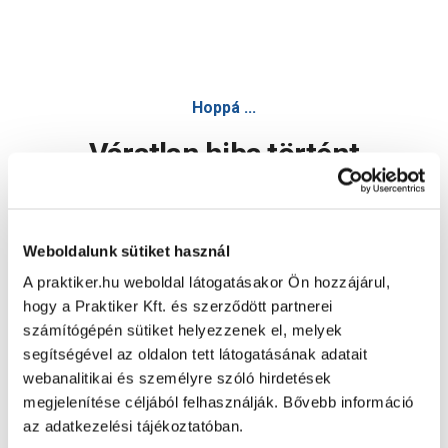
Hoppá ...
Váratlan hiba történt
Dolgozunk a hiba javításán. Egy kis türelmet kérünk.
Weboldalunk sütiket használ
A praktiker.hu weboldal látogatásakor Ön hozzájárul,
Oldal újratöltése
hogy a Praktiker Kft. és szerződött partnerei
számítógépén sütiket helyezzenek el, melyek
segítségével az oldalon tett látogatásának adatait
webanalitikai és személyre szóló hirdetések
megjelenítése céljából felhasználják. Bővebb információ
az adatkezelési tájékoztatóban.