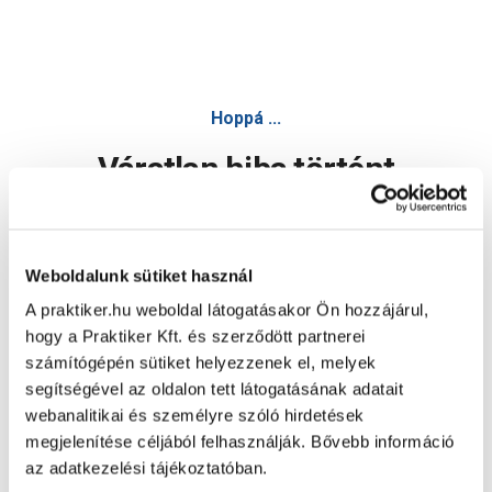
Hoppá ...
Váratlan hiba történt
Dolgozunk a hiba javításán. Egy kis türelmet kérünk.
Weboldalunk sütiket használ
A praktiker.hu weboldal látogatásakor Ön hozzájárul,
Oldal újratöltése
hogy a Praktiker Kft. és szerződött partnerei
számítógépén sütiket helyezzenek el, melyek
segítségével az oldalon tett látogatásának adatait
webanalitikai és személyre szóló hirdetések
megjelenítése céljából felhasználják. Bővebb információ
az adatkezelési tájékoztatóban.