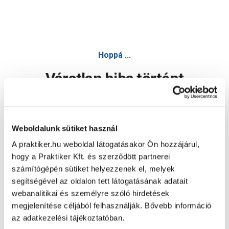
Hoppá ...
Váratlan hiba történt
Dolgozunk a hiba javításán. Egy kis türelmet kérünk.
Weboldalunk sütiket használ
A praktiker.hu weboldal látogatásakor Ön hozzájárul,
Oldal újratöltése
hogy a Praktiker Kft. és szerződött partnerei
számítógépén sütiket helyezzenek el, melyek
segítségével az oldalon tett látogatásának adatait
webanalitikai és személyre szóló hirdetések
megjelenítése céljából felhasználják. Bővebb információ
az adatkezelési tájékoztatóban.