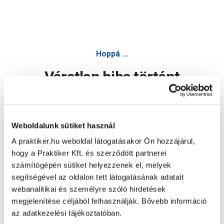
Hoppá ...
Váratlan hiba történt
Dolgozunk a hiba javításán. Egy kis türelmet kérünk.
Weboldalunk sütiket használ
A praktiker.hu weboldal látogatásakor Ön hozzájárul,
Oldal újratöltése
hogy a Praktiker Kft. és szerződött partnerei
számítógépén sütiket helyezzenek el, melyek
segítségével az oldalon tett látogatásának adatait
webanalitikai és személyre szóló hirdetések
megjelenítése céljából felhasználják. Bővebb információ
az adatkezelési tájékoztatóban.