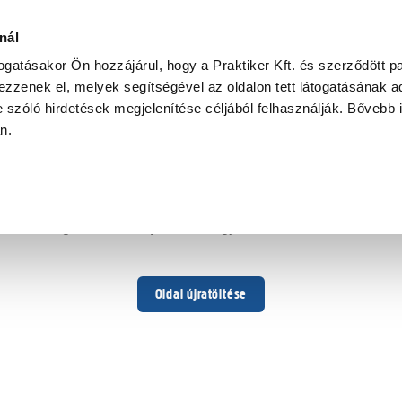
nál
togatásakor Ön hozzájárul, hogy a Praktiker Kft. és szerződött pa
zzenek el, melyek segítségével az oldalon tett látogatásának ad
 szóló hirdetések megjelenítése céljából felhasználják. Bővebb 
Hoppá ...
an.
Váratlan hiba történt
Dolgozunk a hiba javításán. Egy kis türelmet kérünk.
Oldal újratöltése