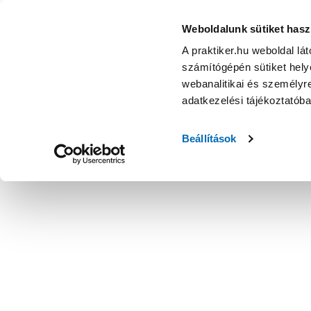
Weboldalunk sütiket hasz
A praktiker.hu weboldal lá
számítógépén sütiket helye
webanalitikai és személyre
adatkezelési tájékoztatób
Beállítások