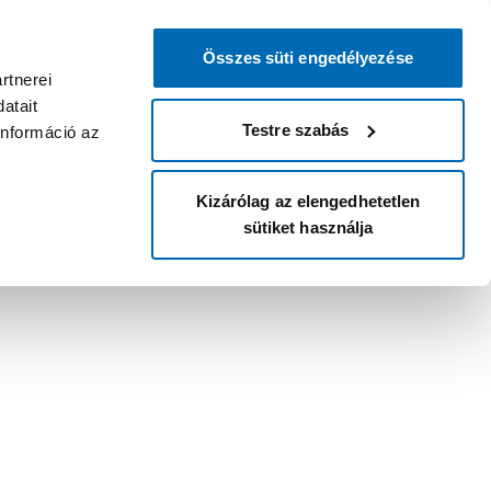
Összes süti engedélyezése
rtnerei
atait
Testre szabás
információ az
Kizárólag az elengedhetetlen
sütiket használja