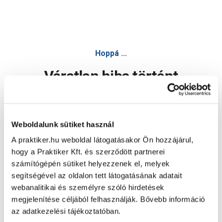
Hoppá ...
Váratlan hiba történt
Dolgozunk a hiba javításán. Egy kis türelmet kérünk.
Weboldalunk sütiket használ
A praktiker.hu weboldal látogatásakor Ön hozzájárul,
Oldal újratöltése
hogy a Praktiker Kft. és szerződött partnerei
számítógépén sütiket helyezzenek el, melyek
segítségével az oldalon tett látogatásának adatait
webanalitikai és személyre szóló hirdetések
megjelenítése céljából felhasználják. Bővebb információ
az adatkezelési tájékoztatóban.