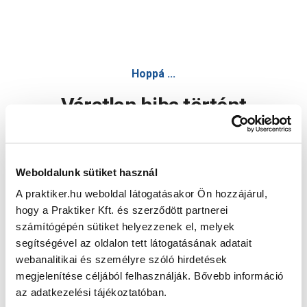
Hoppá ...
Váratlan hiba történt
Dolgozunk a hiba javításán. Egy kis türelmet kérünk.
Weboldalunk sütiket használ
A praktiker.hu weboldal látogatásakor Ön hozzájárul,
Oldal újratöltése
hogy a Praktiker Kft. és szerződött partnerei
számítógépén sütiket helyezzenek el, melyek
segítségével az oldalon tett látogatásának adatait
webanalitikai és személyre szóló hirdetések
megjelenítése céljából felhasználják. Bővebb információ
az adatkezelési tájékoztatóban.