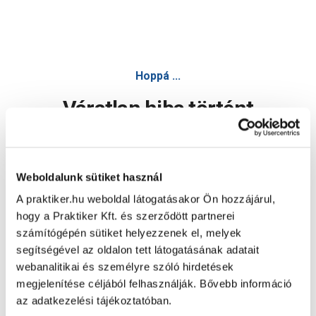
Hoppá ...
Váratlan hiba történt
Dolgozunk a hiba javításán. Egy kis türelmet kérünk.
Weboldalunk sütiket használ
A praktiker.hu weboldal látogatásakor Ön hozzájárul,
Oldal újratöltése
hogy a Praktiker Kft. és szerződött partnerei
számítógépén sütiket helyezzenek el, melyek
segítségével az oldalon tett látogatásának adatait
webanalitikai és személyre szóló hirdetések
megjelenítése céljából felhasználják. Bővebb információ
az adatkezelési tájékoztatóban.