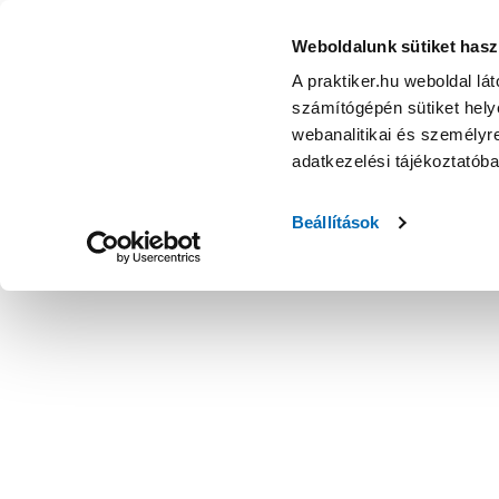
Weboldalunk sütiket hasz
A praktiker.hu weboldal lá
számítógépén sütiket helye
webanalitikai és személyre
adatkezelési tájékoztatób
Beállítások