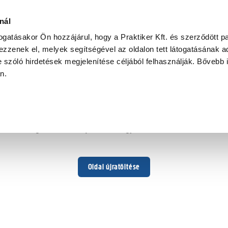
nál
togatásakor Ön hozzájárul, hogy a Praktiker Kft. és szerződött pa
zzenek el, melyek segítségével az oldalon tett látogatásának ad
 szóló hirdetések megjelenítése céljából felhasználják. Bővebb 
Hoppá ...
an.
Váratlan hiba történt
Dolgozunk a hiba javításán. Egy kis türelmet kérünk.
Oldal újratöltése