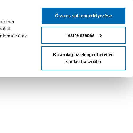
Összes süti engedélyezése
rtnerei
atait
Testre szabás
információ az
Kizárólag az elengedhetetlen
sütiket használja