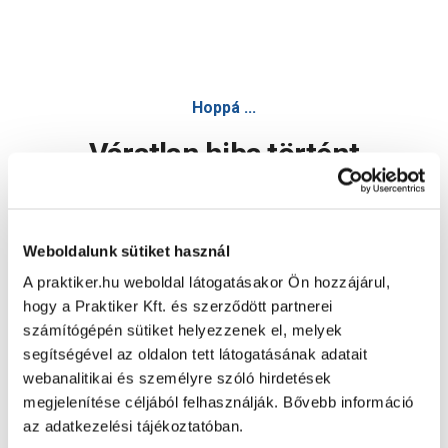
Hoppá ...
Váratlan hiba történt
Dolgozunk a hiba javításán. Egy kis türelmet kérünk.
Weboldalunk sütiket használ
A praktiker.hu weboldal látogatásakor Ön hozzájárul,
Oldal újratöltése
hogy a Praktiker Kft. és szerződött partnerei
számítógépén sütiket helyezzenek el, melyek
segítségével az oldalon tett látogatásának adatait
webanalitikai és személyre szóló hirdetések
megjelenítése céljából felhasználják. Bővebb információ
az adatkezelési tájékoztatóban.